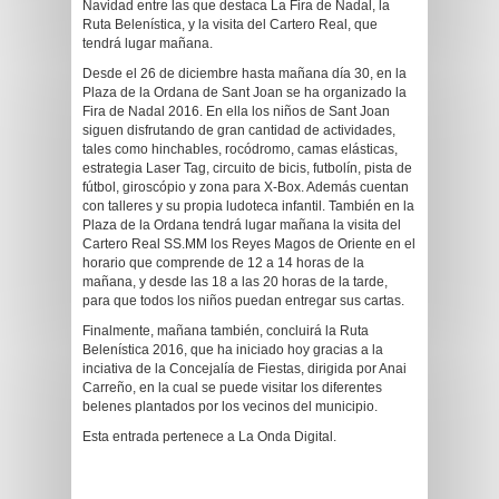
Navidad entre las que destaca La Fira de Nadal, la
Ruta Belenística, y la visita del Cartero Real, que
tendrá lugar mañana.
Desde el 26 de diciembre hasta mañana día 30, en la
Plaza de la Ordana de Sant Joan se ha organizado la
Fira de Nadal 2016. En ella los niños de Sant Joan
siguen disfrutando de gran cantidad de actividades,
tales como hinchables, rocódromo, camas elásticas,
estrategia Laser Tag, circuito de bicis, futbolín, pista de
fútbol, giroscópio y zona para X-Box. Además cuentan
con talleres y su propia ludoteca infantil. También en la
Plaza de la Ordana tendrá lugar mañana la visita del
Cartero Real SS.MM los Reyes Magos de Oriente en el
horario que comprende de 12 a 14 horas de la
mañana, y desde las 18 a las 20 horas de la tarde,
para que todos los niños puedan entregar sus cartas.
Finalmente, mañana también, concluirá la Ruta
Belenística 2016, que ha iniciado hoy gracias a la
inciativa de la Concejalía de Fiestas, dirigida por Anai
Carreño, en la cual se puede visitar los diferentes
belenes plantados por los vecinos del municipio.
Esta entrada pertenece a La Onda Digital.