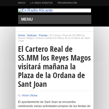
INICIO
LA ONDA EVENTOS
PROGRAMACIÓN
MENU
Home
/
Noticias
/
Fiestas
/
El Cartero Real de SS.MM los
Reyes Magos visitará mañana la Plaza de la Ordana de Sant
Joan
El Cartero Real de
SS.MM los Reyes Magos
visitará mañana la
Plaza de la Ordana de
Sant Joan
By
Víctor Olcina
El ayuntamiento de Sant Joan se encuentra
celebrando varias actividades propias de las fiestas de