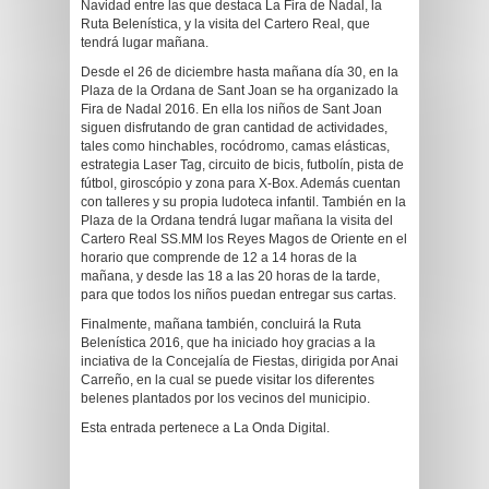
Navidad entre las que destaca La Fira de Nadal, la
Ruta Belenística, y la visita del Cartero Real, que
tendrá lugar mañana.
Desde el 26 de diciembre hasta mañana día 30, en la
Plaza de la Ordana de Sant Joan se ha organizado la
Fira de Nadal 2016. En ella los niños de Sant Joan
siguen disfrutando de gran cantidad de actividades,
tales como hinchables, rocódromo, camas elásticas,
estrategia Laser Tag, circuito de bicis, futbolín, pista de
fútbol, giroscópio y zona para X-Box. Además cuentan
con talleres y su propia ludoteca infantil. También en la
Plaza de la Ordana tendrá lugar mañana la visita del
Cartero Real SS.MM los Reyes Magos de Oriente en el
horario que comprende de 12 a 14 horas de la
mañana, y desde las 18 a las 20 horas de la tarde,
para que todos los niños puedan entregar sus cartas.
Finalmente, mañana también, concluirá la Ruta
Belenística 2016, que ha iniciado hoy gracias a la
inciativa de la Concejalía de Fiestas, dirigida por Anai
Carreño, en la cual se puede visitar los diferentes
belenes plantados por los vecinos del municipio.
Esta entrada pertenece a La Onda Digital.