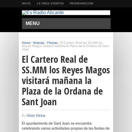
INICIO
LA ONDA EVENTOS
PROGRAMACIÓN
MENU
Home
/
Noticias
/
Fiestas
/
El Cartero Real de SS.MM los
Reyes Magos visitará mañana la Plaza de la Ordana de Sant
Joan
El Cartero Real de
SS.MM los Reyes Magos
visitará mañana la
Plaza de la Ordana de
Sant Joan
By
Víctor Olcina
El ayuntamiento de Sant Joan se encuentra
celebrando varias actividades propias de las fiestas de