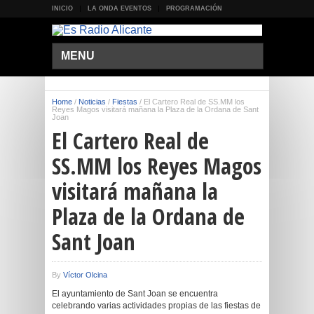
INICIO
LA ONDA EVENTOS
PROGRAMACIÓN
MENU
Home
/
Noticias
/
Fiestas
/
El Cartero Real de SS.MM los
Reyes Magos visitará mañana la Plaza de la Ordana de Sant
Joan
El Cartero Real de
SS.MM los Reyes Magos
visitará mañana la
Plaza de la Ordana de
Sant Joan
By
Víctor Olcina
El ayuntamiento de Sant Joan se encuentra
celebrando varias actividades propias de las fiestas de