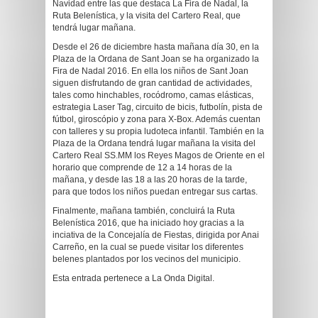
Navidad entre las que destaca La Fira de Nadal, la
Ruta Belenística, y la visita del Cartero Real, que
tendrá lugar mañana.
Desde el 26 de diciembre hasta mañana día 30, en la
Plaza de la Ordana de Sant Joan se ha organizado la
Fira de Nadal 2016. En ella los niños de Sant Joan
siguen disfrutando de gran cantidad de actividades,
tales como hinchables, rocódromo, camas elásticas,
estrategia Laser Tag, circuito de bicis, futbolín, pista de
fútbol, giroscópio y zona para X-Box. Además cuentan
con talleres y su propia ludoteca infantil. También en la
Plaza de la Ordana tendrá lugar mañana la visita del
Cartero Real SS.MM los Reyes Magos de Oriente en el
horario que comprende de 12 a 14 horas de la
mañana, y desde las 18 a las 20 horas de la tarde,
para que todos los niños puedan entregar sus cartas.
Finalmente, mañana también, concluirá la Ruta
Belenística 2016, que ha iniciado hoy gracias a la
inciativa de la Concejalía de Fiestas, dirigida por Anai
Carreño, en la cual se puede visitar los diferentes
belenes plantados por los vecinos del municipio.
Esta entrada pertenece a La Onda Digital.