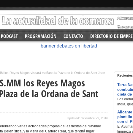
PODCAST
PROGRAMACIÓN
CONTACTO
DIRECTORIO DE EMPRE
MM los Reyes Magos visitará mañana la Plaza de la Ordana de Sant Joan
Recientes
 SS.MM los Reyes Magos
Terra Na
Plaza de la Ordana de Sant
combatir
dieta de
Los elefan
india, qu
Alicante
plantill
Updated: diciembre 29, 2016
con el 
lebrando varias actividades propias de las fiestas de Navidad
El Ayuntam
a Belenística, y la visita del Cartero Real, que tendrá lugar
limpieza 