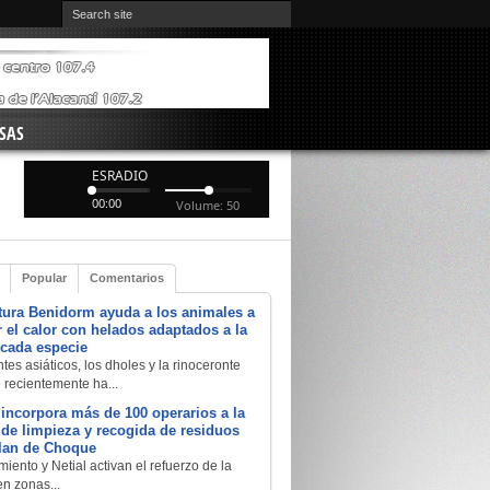
SAS
ESRADIO
00:00
Volume: 50
Popular
Comentarios
tura Benidorm ayuda a los animales a
 el calor con helados adaptados a la
 cada especie
tes asiáticos, los dholes y la rinoceronte
e recientemente ha...
 incorpora más de 100 operarios a la
a de limpieza y recogida de residuos
Plan de Choque
iento y Netial activan el refuerzo de la
en zonas...