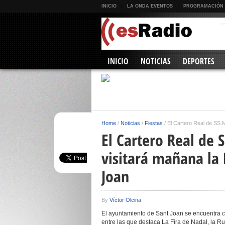
INICIO
LA ONDA EVENTOS
PROGRAMACIÓN
INICIO
NOTICIAS
DEPORTES
Home
/
Noticias
/
Fiestas
/
El Cartero Real de SS.
El Cartero Real de
visitará mañana la 
Joan
By
Víctor Olcina
El ayuntamiento de Sant Joan se encuentra ce
entre las que destaca La Fira de Nadal, la Rut