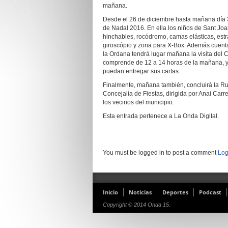
mañana.
Desde el 26 de diciembre hasta mañana día 3
de Nadal 2016. En ella los niños de Sant Joa
hinchables, rocódromo, camas elásticas, estrate
giroscópio y zona para X-Box. Además cuentan
la Ordana tendrá lugar mañana la visita del
comprende de 12 a 14 horas de la mañana, y d
puedan entregar sus cartas.
Finalmente, mañana también, concluirá la Ruta
Concejalía de Fiestas, dirigida por Anai Carr
los vecinos del municipio.
Esta entrada pertenece a La Onda Digital.
You must be logged in to post a comment
Log
Inicio
Noticias
Deportes
Podcast
Copyright © 2014 Onda 15.