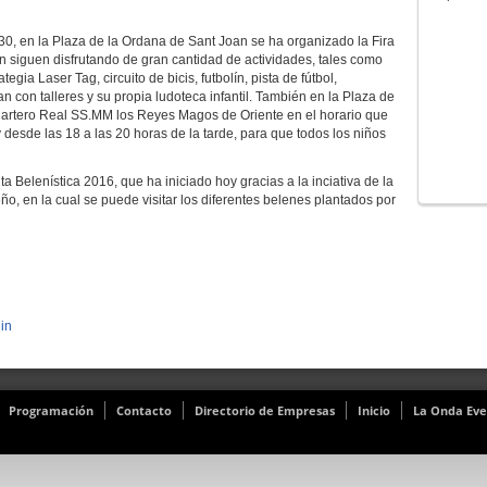
0, en la Plaza de la Ordana de Sant Joan se ha organizado la Fira
n siguen disfrutando de gran cantidad de actividades, tales como
gia Laser Tag, circuito de bicis, futbolín, pista de fútbol,
 con talleres y su propia ludoteca infantil. También en la Plaza de
 Cartero Real SS.MM los Reyes Magos de Oriente en el horario que
esde las 18 a las 20 horas de la tarde, para que todos los niños
 Belenística 2016, que ha iniciado hoy gracias a la inciativa de la
eño, en la cual se puede visitar los diferentes belenes plantados por
in
Programación
Contacto
Directorio de Empresas
Inicio
La Onda Eve