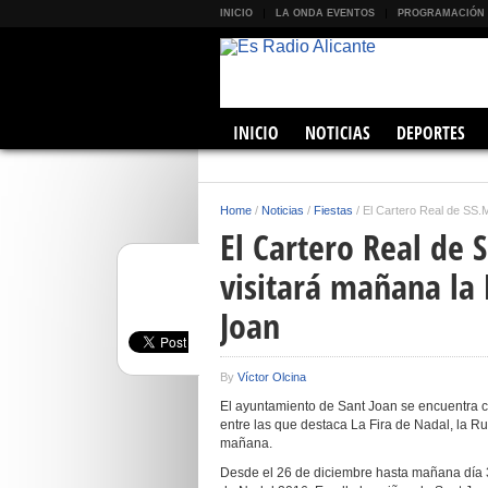
INICIO
LA ONDA EVENTOS
PROGRAMACIÓN
INICIO
NOTICIAS
DEPORTES
Home
/
Noticias
/
Fiestas
/
El Cartero Real de SS.
El Cartero Real de
visitará mañana la 
Joan
By
Víctor Olcina
El ayuntamiento de Sant Joan se encuentra ce
entre las que destaca La Fira de Nadal, la Rut
mañana.
Desde el 26 de diciembre hasta mañana día 3