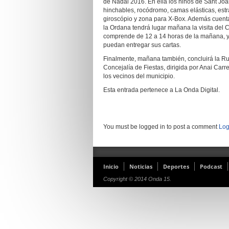
de Nadal 2016. En ella los niños de Sant Joa
hinchables, rocódromo, camas elásticas, estrate
giroscópio y zona para X-Box. Además cuentan
la Ordana tendrá lugar mañana la visita del
comprende de 12 a 14 horas de la mañana, y d
puedan entregar sus cartas.
Finalmente, mañana también, concluirá la Ruta
Concejalía de Fiestas, dirigida por Anai Carr
los vecinos del municipio.
Esta entrada pertenece a La Onda Digital.
You must be logged in to post a comment
Log
Inicio
Noticias
Deportes
Podcast
Copyright © 2014 Onda 15.