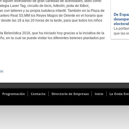
n siguen disfrutando de gran cantidad de actividades, tales como
gia Laser Tag, circuito de bicis, futbolín, pista de fútbol,
 con talleres y su propia ludoteca infantil. También en la Plaza de
De Españ
 Cartero Real SS.MM los Reyes Magos de Oriente en el horario que
desesper
esde las 18 a las 20 horas de la tarde, para que todos los niños
electora
La portav
 Belenística 2016, que ha iniciado hoy gracias a la inciativa de la
que las e
eño, en la cual se puede visitar los diferentes belenes plantados por
in
Programación
Contacto
Directorio de Empresas
Inicio
La Onda Eve