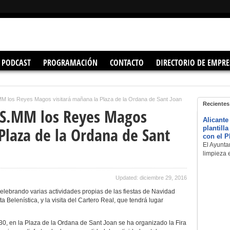
PODCAST
PROGRAMACIÓN
CONTACTO
DIRECTORIO DE EMPRE
MM los Reyes Magos visitará mañana la Plaza de la Ordana de Sant Joan
Recientes
 SS.MM los Reyes Magos
Alicante
Plaza de la Ordana de Sant
plantill
con el 
El Ayuntam
limpieza 
Updated: diciembre 29, 2016
lebrando varias actividades propias de las fiestas de Navidad
a Belenística, y la visita del Cartero Real, que tendrá lugar
0, en la Plaza de la Ordana de Sant Joan se ha organizado la Fira