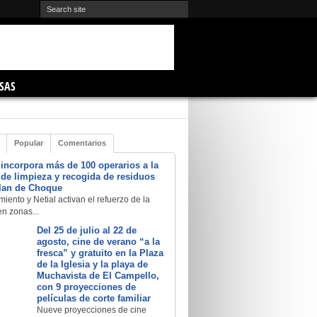
SAS
Popular
Comentarios
 incorpora más de 100 operarios a la
a de limpieza y recogida de residuos
Plan de Choque
iento y Netial activan el refuerzo de la
en zonas...
Del 25 de julio al 22 de
agosto, cine de verano “a la
fresca” y gratuito en la Plaza
de la Iglesia y la playa de
Muchavista de El Campello,
con 9 proyecciones de
películas de corte familiar
Nueve proyecciones de cine