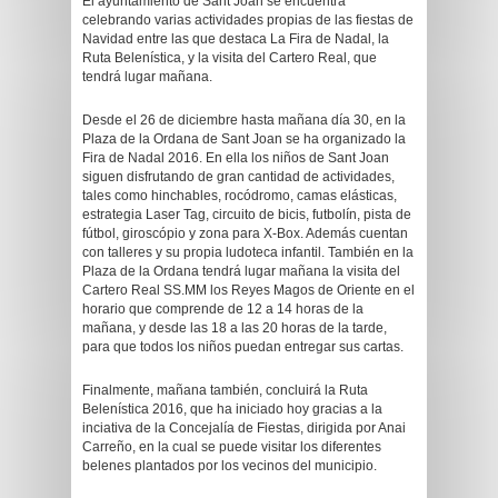
El ayuntamiento de Sant Joan se encuentra
celebrando varias actividades propias de las fiestas de
Navidad entre las que destaca La Fira de Nadal, la
Ruta Belenística, y la visita del Cartero Real, que
tendrá lugar mañana.
Desde el 26 de diciembre hasta mañana día 30, en la
Plaza de la Ordana de Sant Joan se ha organizado la
Fira de Nadal 2016. En ella los niños de Sant Joan
siguen disfrutando de gran cantidad de actividades,
tales como hinchables, rocódromo, camas elásticas,
estrategia Laser Tag, circuito de bicis, futbolín, pista de
fútbol, giroscópio y zona para X-Box. Además cuentan
con talleres y su propia ludoteca infantil. También en la
Plaza de la Ordana tendrá lugar mañana la visita del
Cartero Real SS.MM los Reyes Magos de Oriente en el
horario que comprende de 12 a 14 horas de la
mañana, y desde las 18 a las 20 horas de la tarde,
para que todos los niños puedan entregar sus cartas.
Finalmente, mañana también, concluirá la Ruta
Belenística 2016, que ha iniciado hoy gracias a la
inciativa de la Concejalía de Fiestas, dirigida por Anai
Carreño, en la cual se puede visitar los diferentes
belenes plantados por los vecinos del municipio.