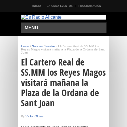
INICIO
LA ONDA EVENTOS
PROGRAMACIÓN
MENU
Home
/
Noticias
/
Fiestas
/
El Cartero Real de SS.MM los
Reyes Magos visitará mañana la Plaza de la Ordana de Sant
Joan
El Cartero Real de
SS.MM los Reyes Magos
visitará mañana la
Plaza de la Ordana de
Sant Joan
By
Víctor Olcina