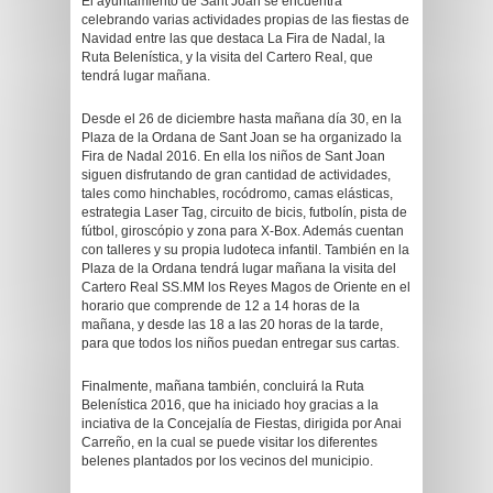
El ayuntamiento de Sant Joan se encuentra
celebrando varias actividades propias de las fiestas de
Navidad entre las que destaca La Fira de Nadal, la
Ruta Belenística, y la visita del Cartero Real, que
tendrá lugar mañana.
Desde el 26 de diciembre hasta mañana día 30, en la
Plaza de la Ordana de Sant Joan se ha organizado la
Fira de Nadal 2016. En ella los niños de Sant Joan
siguen disfrutando de gran cantidad de actividades,
tales como hinchables, rocódromo, camas elásticas,
estrategia Laser Tag, circuito de bicis, futbolín, pista de
fútbol, giroscópio y zona para X-Box. Además cuentan
con talleres y su propia ludoteca infantil. También en la
Plaza de la Ordana tendrá lugar mañana la visita del
Cartero Real SS.MM los Reyes Magos de Oriente en el
horario que comprende de 12 a 14 horas de la
mañana, y desde las 18 a las 20 horas de la tarde,
para que todos los niños puedan entregar sus cartas.
Finalmente, mañana también, concluirá la Ruta
Belenística 2016, que ha iniciado hoy gracias a la
inciativa de la Concejalía de Fiestas, dirigida por Anai
Carreño, en la cual se puede visitar los diferentes
belenes plantados por los vecinos del municipio.