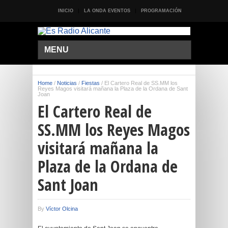
INICIO
LA ONDA EVENTOS
PROGRAMACIÓN
MENU
Home
/
Noticias
/
Fiestas
/
El Cartero Real de SS.MM los
Reyes Magos visitará mañana la Plaza de la Ordana de Sant
Joan
El Cartero Real de
SS.MM los Reyes Magos
visitará mañana la
Plaza de la Ordana de
Sant Joan
By
Víctor Olcina