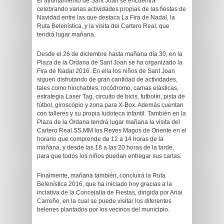
El ayuntamiento de Sant Joan se encuentra
celebrando varias actividades propias de las fiestas de
Navidad entre las que destaca La Fira de Nadal, la
Ruta Belenística, y la visita del Cartero Real, que
tendrá lugar mañana.
Desde el 26 de diciembre hasta mañana día 30, en la
Plaza de la Ordana de Sant Joan se ha organizado la
Fira de Nadal 2016. En ella los niños de Sant Joan
siguen disfrutando de gran cantidad de actividades,
tales como hinchables, rocódromo, camas elásticas,
estrategia Laser Tag, circuito de bicis, futbolín, pista de
fútbol, giroscópio y zona para X-Box. Además cuentan
con talleres y su propia ludoteca infantil. También en la
Plaza de la Ordana tendrá lugar mañana la visita del
Cartero Real SS.MM los Reyes Magos de Oriente en el
horario que comprende de 12 a 14 horas de la
mañana, y desde las 18 a las 20 horas de la tarde,
para que todos los niños puedan entregar sus cartas.
Finalmente, mañana también, concluirá la Ruta
Belenística 2016, que ha iniciado hoy gracias a la
inciativa de la Concejalía de Fiestas, dirigida por Anai
Carreño, en la cual se puede visitar los diferentes
belenes plantados por los vecinos del municipio.