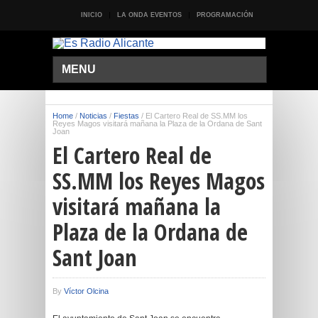
INICIO
LA ONDA EVENTOS
PROGRAMACIÓN
MENU
Home
/
Noticias
/
Fiestas
/
El Cartero Real de SS.MM los
Reyes Magos visitará mañana la Plaza de la Ordana de Sant
Joan
El Cartero Real de
SS.MM los Reyes Magos
visitará mañana la
Plaza de la Ordana de
Sant Joan
By
Víctor Olcina