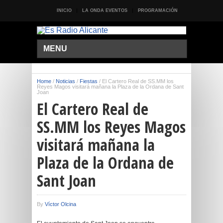
INICIO
LA ONDA EVENTOS
PROGRAMACIÓN
MENU
Home
/
Noticias
/
Fiestas
/
El Cartero Real de SS.MM los
Reyes Magos visitará mañana la Plaza de la Ordana de Sant
Joan
El Cartero Real de
SS.MM los Reyes Magos
visitará mañana la
Plaza de la Ordana de
Sant Joan
By
Víctor Olcina