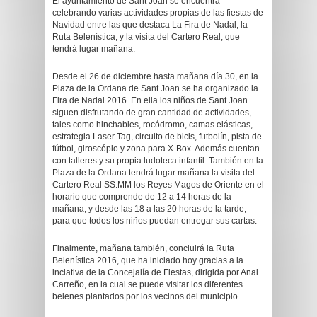
El ayuntamiento de Sant Joan se encuentra
celebrando varias actividades propias de las fiestas de
Navidad entre las que destaca La Fira de Nadal, la
Ruta Belenística, y la visita del Cartero Real, que
tendrá lugar mañana.
Desde el 26 de diciembre hasta mañana día 30, en la
Plaza de la Ordana de Sant Joan se ha organizado la
Fira de Nadal 2016. En ella los niños de Sant Joan
siguen disfrutando de gran cantidad de actividades,
tales como hinchables, rocódromo, camas elásticas,
estrategia Laser Tag, circuito de bicis, futbolín, pista de
fútbol, giroscópio y zona para X-Box. Además cuentan
con talleres y su propia ludoteca infantil. También en la
Plaza de la Ordana tendrá lugar mañana la visita del
Cartero Real SS.MM los Reyes Magos de Oriente en el
horario que comprende de 12 a 14 horas de la
mañana, y desde las 18 a las 20 horas de la tarde,
para que todos los niños puedan entregar sus cartas.
Finalmente, mañana también, concluirá la Ruta
Belenística 2016, que ha iniciado hoy gracias a la
inciativa de la Concejalía de Fiestas, dirigida por Anai
Carreño, en la cual se puede visitar los diferentes
belenes plantados por los vecinos del municipio.