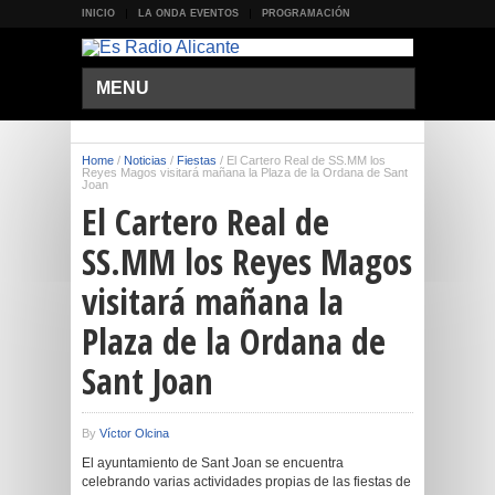
INICIO
LA ONDA EVENTOS
PROGRAMACIÓN
MENU
Home
/
Noticias
/
Fiestas
/
El Cartero Real de SS.MM los
Reyes Magos visitará mañana la Plaza de la Ordana de Sant
Joan
El Cartero Real de
SS.MM los Reyes Magos
visitará mañana la
Plaza de la Ordana de
Sant Joan
By
Víctor Olcina
El ayuntamiento de Sant Joan se encuentra
celebrando varias actividades propias de las fiestas de