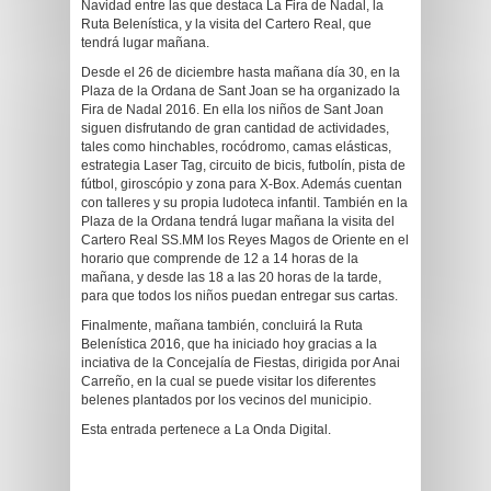
Navidad entre las que destaca La Fira de Nadal, la
Ruta Belenística, y la visita del Cartero Real, que
tendrá lugar mañana.
Desde el 26 de diciembre hasta mañana día 30, en la
Plaza de la Ordana de Sant Joan se ha organizado la
Fira de Nadal 2016. En ella los niños de Sant Joan
siguen disfrutando de gran cantidad de actividades,
tales como hinchables, rocódromo, camas elásticas,
estrategia Laser Tag, circuito de bicis, futbolín, pista de
fútbol, giroscópio y zona para X-Box. Además cuentan
con talleres y su propia ludoteca infantil. También en la
Plaza de la Ordana tendrá lugar mañana la visita del
Cartero Real SS.MM los Reyes Magos de Oriente en el
horario que comprende de 12 a 14 horas de la
mañana, y desde las 18 a las 20 horas de la tarde,
para que todos los niños puedan entregar sus cartas.
Finalmente, mañana también, concluirá la Ruta
Belenística 2016, que ha iniciado hoy gracias a la
inciativa de la Concejalía de Fiestas, dirigida por Anai
Carreño, en la cual se puede visitar los diferentes
belenes plantados por los vecinos del municipio.
Esta entrada pertenece a La Onda Digital.