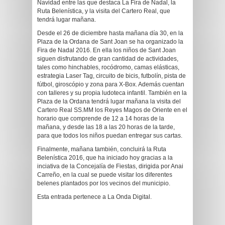
Navidad entre las que destaca La Fira de Nadal, la
Ruta Belenística, y la visita del Cartero Real, que
tendrá lugar mañana.
Desde el 26 de diciembre hasta mañana día 30, en la
Plaza de la Ordana de Sant Joan se ha organizado la
Fira de Nadal 2016. En ella los niños de Sant Joan
siguen disfrutando de gran cantidad de actividades,
tales como hinchables, rocódromo, camas elásticas,
estrategia Laser Tag, circuito de bicis, futbolín, pista de
fútbol, giroscópio y zona para X-Box. Además cuentan
con talleres y su propia ludoteca infantil. También en la
Plaza de la Ordana tendrá lugar mañana la visita del
Cartero Real SS.MM los Reyes Magos de Oriente en el
horario que comprende de 12 a 14 horas de la
mañana, y desde las 18 a las 20 horas de la tarde,
para que todos los niños puedan entregar sus cartas.
Finalmente, mañana también, concluirá la Ruta
Belenística 2016, que ha iniciado hoy gracias a la
inciativa de la Concejalía de Fiestas, dirigida por Anai
Carreño, en la cual se puede visitar los diferentes
belenes plantados por los vecinos del municipio.
Esta entrada pertenece a La Onda Digital.