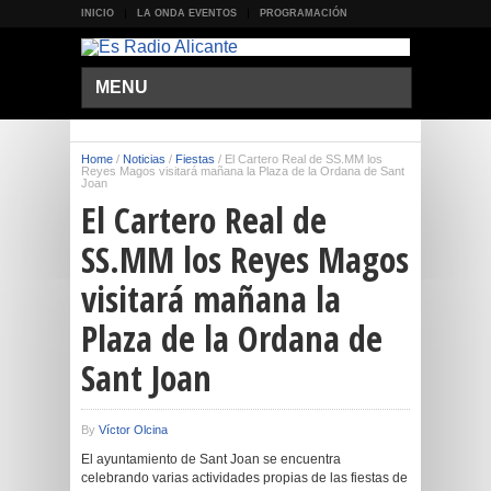
INICIO
LA ONDA EVENTOS
PROGRAMACIÓN
MENU
Home
/
Noticias
/
Fiestas
/
El Cartero Real de SS.MM los
Reyes Magos visitará mañana la Plaza de la Ordana de Sant
Joan
El Cartero Real de
SS.MM los Reyes Magos
visitará mañana la
Plaza de la Ordana de
Sant Joan
By
Víctor Olcina
El ayuntamiento de Sant Joan se encuentra
celebrando varias actividades propias de las fiestas de