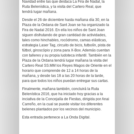
Navidad entre las que destaca La Fira de Nadal, la
Ruta Belenística, y la visita del Cartero Real, que
tendrá lugar mañana.
Desde el 26 de diciembre hasta mañana día 30, en la
Plaza de la Ordana de Sant Joan se ha organizado la
Fira de Nadal 2016. En ella los niños de Sant Joan
siguen disfrutando de gran cantidad de actividades,
tales como hinchables, rocódromo, camas elásticas,
estrategia Laser Tag, circuito de bicis, futbolín, pista de
fútbol, giroscópio y zona para X-Box. Además cuentan
con talleres y su propia ludoteca infantil. También en la
Plaza de la Ordana tendrá lugar mañana la visita del
Cartero Real SS.MM los Reyes Magos de Oriente en el
horario que comprende de 12 a 14 horas de la
mañana, y desde las 18 a las 20 horas de la tarde,
para que todos los niños puedan entregar sus cartas.
Finalmente, mañana también, concluirá la Ruta
Belenística 2016, que ha iniciado hoy gracias a la
inciativa de la Concejalía de Fiestas, dirigida por Anai
Carreño, en la cual se puede visitar los diferentes
belenes plantados por los vecinos del municipio.
Esta entrada pertenece a La Onda Digital.