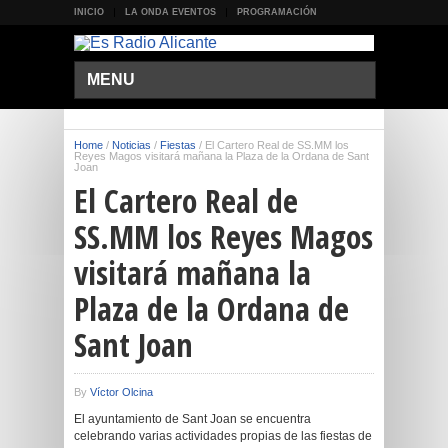
INICIO
LA ONDA EVENTOS
PROGRAMACIÓN
MENU
Home
/
Noticias
/
Fiestas
/
El Cartero Real de SS.MM los
Reyes Magos visitará mañana la Plaza de la Ordana de Sant
Joan
El Cartero Real de
SS.MM los Reyes Magos
visitará mañana la
Plaza de la Ordana de
Sant Joan
By
Víctor Olcina
El ayuntamiento de Sant Joan se encuentra
celebrando varias actividades propias de las fiestas de