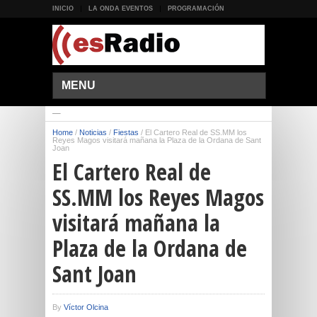
INICIO
LA ONDA EVENTOS
PROGRAMACIÓN
MENU
Home
/
Noticias
/
Fiestas
/
El Cartero Real de SS.MM los
Reyes Magos visitará mañana la Plaza de la Ordana de Sant
Joan
El Cartero Real de
SS.MM los Reyes Magos
visitará mañana la
Plaza de la Ordana de
Sant Joan
By
Víctor Olcina