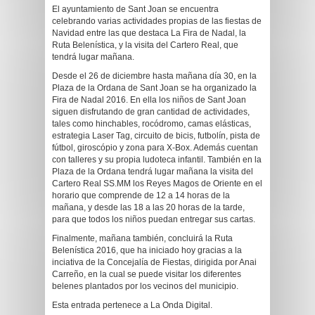
El ayuntamiento de Sant Joan se encuentra
celebrando varias actividades propias de las fiestas de
Navidad entre las que destaca La Fira de Nadal, la
Ruta Belenística, y la visita del Cartero Real, que
tendrá lugar mañana.
Desde el 26 de diciembre hasta mañana día 30, en la
Plaza de la Ordana de Sant Joan se ha organizado la
Fira de Nadal 2016. En ella los niños de Sant Joan
siguen disfrutando de gran cantidad de actividades,
tales como hinchables, rocódromo, camas elásticas,
estrategia Laser Tag, circuito de bicis, futbolín, pista de
fútbol, giroscópio y zona para X-Box. Además cuentan
con talleres y su propia ludoteca infantil. También en la
Plaza de la Ordana tendrá lugar mañana la visita del
Cartero Real SS.MM los Reyes Magos de Oriente en el
horario que comprende de 12 a 14 horas de la
mañana, y desde las 18 a las 20 horas de la tarde,
para que todos los niños puedan entregar sus cartas.
Finalmente, mañana también, concluirá la Ruta
Belenística 2016, que ha iniciado hoy gracias a la
inciativa de la Concejalía de Fiestas, dirigida por Anai
Carreño, en la cual se puede visitar los diferentes
belenes plantados por los vecinos del municipio.
Esta entrada pertenece a La Onda Digital.