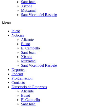
Sant Joan
Xixona
Mutxamel
Sant Vicent del Raspeig
Menu
Inicio
Noticias
Alicante
Busot
El Campello
Sant Joan
Xixona
Mutxamel
Sant Vicent del Raspeig
Deportes
Podcast
Programación
Contacto
Directorio de Empresas
Alicante
Busot
El Campello
Sant Joan