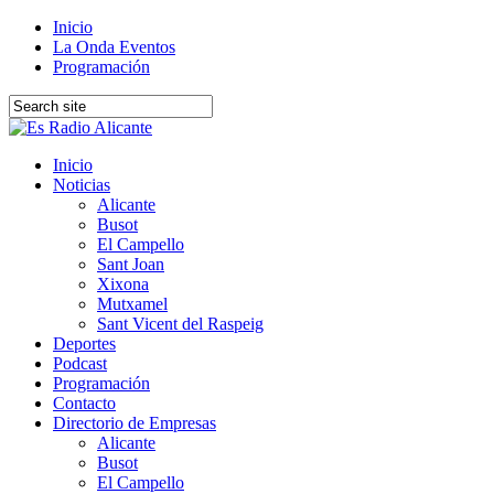
Inicio
La Onda Eventos
Programación
Inicio
Noticias
Alicante
Busot
El Campello
Sant Joan
Xixona
Mutxamel
Sant Vicent del Raspeig
Deportes
Podcast
Programación
Contacto
Directorio de Empresas
Alicante
Busot
El Campello