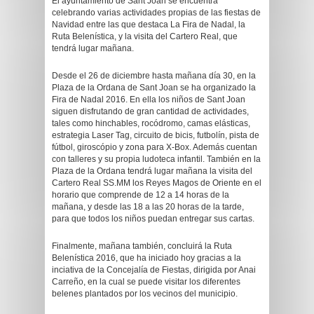
El ayuntamiento de Sant Joan se encuentra
celebrando varias actividades propias de las fiestas de
Navidad entre las que destaca La Fira de Nadal, la
Ruta Belenística, y la visita del Cartero Real, que
tendrá lugar mañana.
Desde el 26 de diciembre hasta mañana día 30, en la
Plaza de la Ordana de Sant Joan se ha organizado la
Fira de Nadal 2016. En ella los niños de Sant Joan
siguen disfrutando de gran cantidad de actividades,
tales como hinchables, rocódromo, camas elásticas,
estrategia Laser Tag, circuito de bicis, futbolín, pista de
fútbol, giroscópio y zona para X-Box. Además cuentan
con talleres y su propia ludoteca infantil. También en la
Plaza de la Ordana tendrá lugar mañana la visita del
Cartero Real SS.MM los Reyes Magos de Oriente en el
horario que comprende de 12 a 14 horas de la
mañana, y desde las 18 a las 20 horas de la tarde,
para que todos los niños puedan entregar sus cartas.
Finalmente, mañana también, concluirá la Ruta
Belenística 2016, que ha iniciado hoy gracias a la
inciativa de la Concejalía de Fiestas, dirigida por Anai
Carreño, en la cual se puede visitar los diferentes
belenes plantados por los vecinos del municipio.