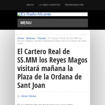
INICIO
LA ONDA EVENTOS
PROGRAMACIÓN
MENU
Home
/
Noticias
/
Fiestas
/
El Cartero Real de SS.MM los
Reyes Magos visitará mañana la Plaza de la Ordana de Sant
Joan
El Cartero Real de
SS.MM los Reyes Magos
visitará mañana la
Plaza de la Ordana de
Sant Joan
By
Víctor Olcina