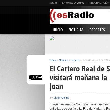
INICIO
LA ONDA EVENTOS
PROGRAMACIÓN
INICIO
NOTICIAS
DEPORTES
Home
/
Noticias
/
Fiestas
/
El Cartero Real de SS.
El Cartero Real de
visitará mañana la 
Joan
By
Víctor Olcina
El ayuntamiento de Sant Joan se encuentra ce
entre las que destaca La Fira de Nadal, la Rut