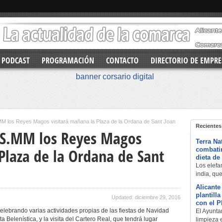
PODCAST
PROGRAMACIÓN
CONTACTO
DIRECTORIO DE EMPRE
MM los Reyes Magos visitará mañana la Plaza de la Ordana de Sant Joan
Recientes
 SS.MM los Reyes Magos
Terra Na
Plaza de la Ordana de Sant
combatir
dieta de
Los elefan
india, qu
Alicante
plantill
Updated: diciembre 29, 2016
con el 
lebrando varias actividades propias de las fiestas de Navidad
El Ayuntam
a Belenística, y la visita del Cartero Real, que tendrá lugar
limpieza 