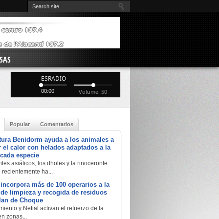
SAS
ESRADIO
00:00
Volume: 50
Popular
Comentarios
tura Benidorm ayuda a los animales a
 el calor con helados adaptados a la
 cada especie
tes asiáticos, los dholes y la rinoceronte
e recientemente ha...
 incorpora más de 100 operarios a la
a de limpieza y recogida de residuos
Plan de Choque
iento y Netial activan el refuerzo de la
en zonas...