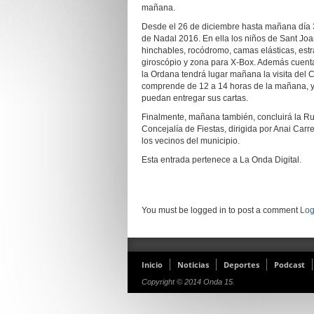
mañana.
Desde el 26 de diciembre hasta mañana día 3
de Nadal 2016. En ella los niños de Sant Joa
hinchables, rocódromo, camas elásticas, estrate
giroscópio y zona para X-Box. Además cuentan
la Ordana tendrá lugar mañana la visita del
comprende de 12 a 14 horas de la mañana, y d
puedan entregar sus cartas.
Finalmente, mañana también, concluirá la Ruta
Concejalía de Fiestas, dirigida por Anai Carr
los vecinos del municipio.
Esta entrada pertenece a La Onda Digital.
You must be logged in to post a comment
Log
Inicio
Noticias
Deportes
Podcast
Copyright © 2014 Onda 15.