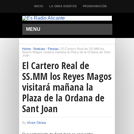
INICIO
LA ONDA EVENTOS
PROGRAMACIÓN
MENU
Home
/
Noticias
/
Fiestas
/
El Cartero Real de SS.MM los
Reyes Magos visitará mañana la Plaza de la Ordana de Sant
Joan
El Cartero Real de
SS.MM los Reyes Magos
visitará mañana la
Plaza de la Ordana de
Sant Joan
By
Víctor Olcina