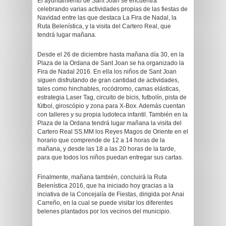
El ayuntamiento de Sant Joan se encuentra
celebrando varias actividades propias de las fiestas de
Navidad entre las que destaca La Fira de Nadal, la
Ruta Belenística, y la visita del Cartero Real, que
tendrá lugar mañana.
Desde el 26 de diciembre hasta mañana día 30, en la
Plaza de la Ordana de Sant Joan se ha organizado la
Fira de Nadal 2016. En ella los niños de Sant Joan
siguen disfrutando de gran cantidad de actividades,
tales como hinchables, rocódromo, camas elásticas,
estrategia Laser Tag, circuito de bicis, futbolín, pista de
fútbol, giroscópio y zona para X-Box. Además cuentan
con talleres y su propia ludoteca infantil. También en la
Plaza de la Ordana tendrá lugar mañana la visita del
Cartero Real SS.MM los Reyes Magos de Oriente en el
horario que comprende de 12 a 14 horas de la
mañana, y desde las 18 a las 20 horas de la tarde,
para que todos los niños puedan entregar sus cartas.
Finalmente, mañana también, concluirá la Ruta
Belenística 2016, que ha iniciado hoy gracias a la
inciativa de la Concejalía de Fiestas, dirigida por Anai
Carreño, en la cual se puede visitar los diferentes
belenes plantados por los vecinos del municipio.