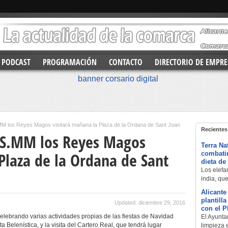
PODCAST
PROGRAMACIÓN
CONTACTO
DIRECTORIO DE EMPRE
MM los Reyes Magos visitará mañana la Plaza de la Ordana de Sant Joan
Recientes
 SS.MM los Reyes Magos
Terra Na
Plaza de la Ordana de Sant
combatir
dieta de
Los elefan
india, qu
Alicante
plantill
Updated: diciembre 29, 2016
con el 
lebrando varias actividades propias de las fiestas de Navidad
El Ayuntam
a Belenística, y la visita del Cartero Real, que tendrá lugar
limpieza 