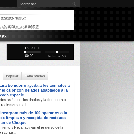
SAS
ESRADIO
00:00
Volume: 50
Popular
Comentarios
tura Benidorm ayuda a los animales a
 el calor con helados adaptados a la
 cada especie
tes asiáticos, los dholes y la rinoceronte
e recientemente ha...
 incorpora más de 100 operarios a la
a de limpieza y recogida de residuos
Plan de Choque
iento y Netial activan el refuerzo de la
en zonas...