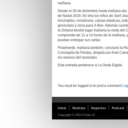
mañana.
Desde el 26 de diciembre hasta mañana día 3
de Nadal 2016. En ella los niños de Sant Joa
hinchables, rocódromo, camas elásticas, estrate
giroscópio y zona para X-Box. Además cuentan
la Ordana tendrá lugar mañana la visita del
comprende de 12 a 14 horas de la mañana, y d
puedan entregar sus cartas.
Finalmente, mañana también, concluirá la Ruta
Concejalía de Fiestas, dirigida por Anai Carr
los vecinos del municipio.
Esta entrada pertenece a La Onda Digital.
You must be logged in to post a comment
Log
Inicio
Noticias
Deportes
Podcast
Copyright © 2014 Onda 15.