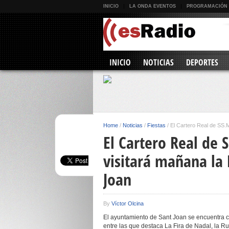
INICIO
LA ONDA EVENTOS
PROGRAMACIÓN
INICIO
NOTICIAS
DEPORTES
Home
/
Noticias
/
Fiestas
/
El Cartero Real de SS.
El Cartero Real de
visitará mañana la 
Joan
By
Víctor Olcina
El ayuntamiento de Sant Joan se encuentra ce
entre las que destaca La Fira de Nadal, la Rut