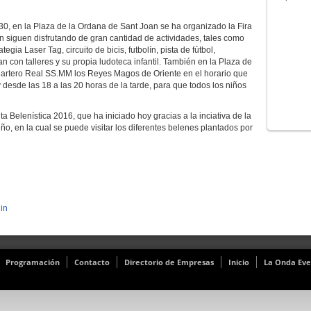
0, en la Plaza de la Ordana de Sant Joan se ha organizado la Fira
n siguen disfrutando de gran cantidad de actividades, tales como
gia Laser Tag, circuito de bicis, futbolín, pista de fútbol,
 con talleres y su propia ludoteca infantil. También en la Plaza de
 Cartero Real SS.MM los Reyes Magos de Oriente en el horario que
esde las 18 a las 20 horas de la tarde, para que todos los niños
 Belenística 2016, que ha iniciado hoy gracias a la inciativa de la
eño, en la cual se puede visitar los diferentes belenes plantados por
in
Programación
Contacto
Directorio de Empresas
Inicio
La Onda Eve