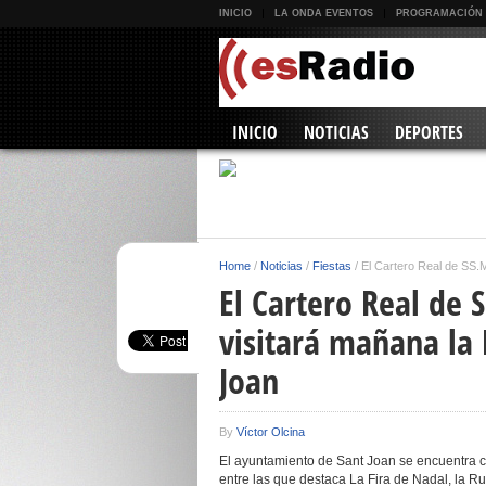
INICIO
LA ONDA EVENTOS
PROGRAMACIÓN
INICIO
NOTICIAS
DEPORTES
Home
/
Noticias
/
Fiestas
/
El Cartero Real de SS.
El Cartero Real de
visitará mañana la 
Joan
By
Víctor Olcina
El ayuntamiento de Sant Joan se encuentra ce
entre las que destaca La Fira de Nadal, la Rut