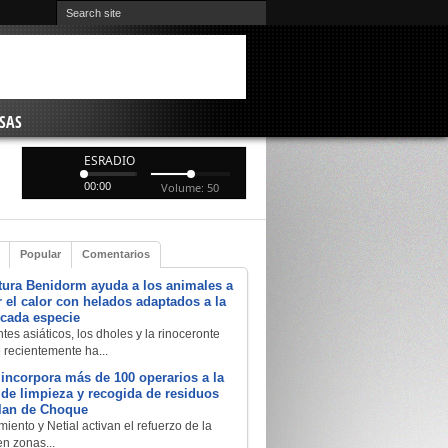
SAS
ESRADIO
00:00
Volume: 50
Popular
Comentarios
tura Benidorm ayuda a los animales a
 el calor con helados adaptados a la
 cada especie
tes asiáticos, los dholes y la rinoceronte
e recientemente ha...
 incorpora más de 100 operarios a la
a de limpieza y recogida de residuos
Plan de Choque
iento y Netial activan el refuerzo de la
en zonas...