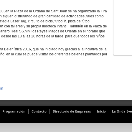
0, en la Plaza de la Ordana de Sant Joan se ha organizado la Fira
n siguen disfrutando de gran cantidad de actividades, tales como
gia Laser Tag, circuito de bicis, futbolín, pista de fútbol,
 con talleres y su propia ludoteca infantil. También en la Plaza de
 Cartero Real SS.MM los Reyes Magos de Oriente en el horario que
esde las 18 a las 20 horas de la tarde, para que todos los niños
 Belenística 2016, que ha iniciado hoy gracias a la inciativa de la
eño, en la cual se puede visitar los diferentes belenes plantados por
in
Programación
Contacto
Directorio de Empresas
Inicio
La Onda Eve