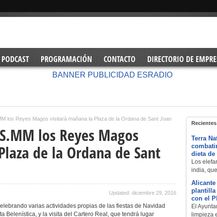
PODCAST
PROGRAMACIÓN
CONTACTO
DIRECTORIO DE EMPRE
MM los Reyes Magos visitará mañana la Plaza de la Ordana de Sant Joan
Recientes
 SS.MM los Reyes Magos
Terra Na
Plaza de la Ordana de Sant
combatir
dieta de
Los elefan
india, qu
Alicante
plantill
Updated: diciembre 29, 2016
con el 
lebrando varias actividades propias de las fiestas de Navidad
El Ayuntam
a Belenística, y la visita del Cartero Real, que tendrá lugar
limpieza 