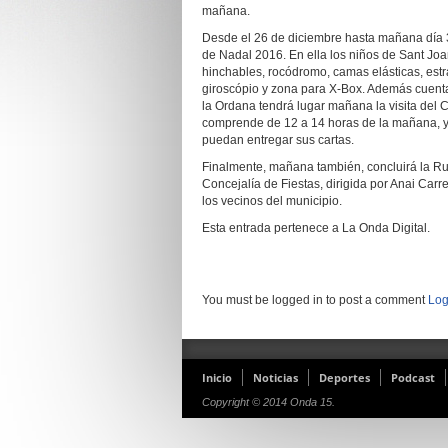
mañana.
Desde el 26 de diciembre hasta mañana día 3
de Nadal 2016. En ella los niños de Sant Joa
hinchables, rocódromo, camas elásticas, estrate
giroscópio y zona para X-Box. Además cuentan
la Ordana tendrá lugar mañana la visita del
comprende de 12 a 14 horas de la mañana, y d
puedan entregar sus cartas.
Finalmente, mañana también, concluirá la Ruta
Concejalía de Fiestas, dirigida por Anai Carr
los vecinos del municipio.
Esta entrada pertenece a La Onda Digital.
You must be logged in to post a comment
Log
Inicio
Noticias
Deportes
Podcast
Copyright © 2014 Onda 15.