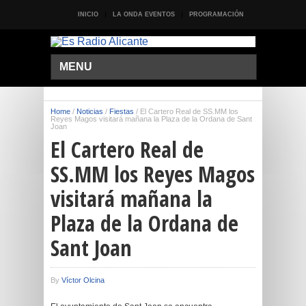
INICIO
LA ONDA EVENTOS
PROGRAMACIÓN
MENU
Home
/
Noticias
/
Fiestas
/
El Cartero Real de SS.MM los
Reyes Magos visitará mañana la Plaza de la Ordana de Sant
Joan
El Cartero Real de
SS.MM los Reyes Magos
visitará mañana la
Plaza de la Ordana de
Sant Joan
By
Víctor Olcina