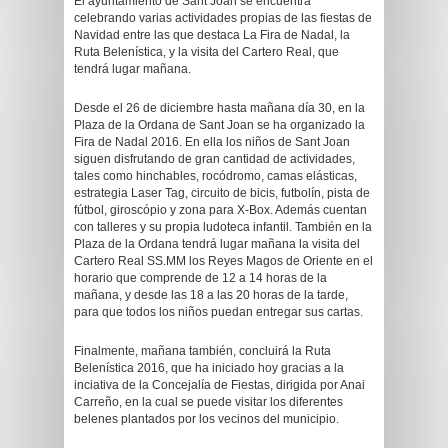
El ayuntamiento de Sant Joan se encuentra
celebrando varias actividades propias de las fiestas de
Navidad entre las que destaca La Fira de Nadal, la
Ruta Belenística, y la visita del Cartero Real, que
tendrá lugar mañana.
Desde el 26 de diciembre hasta mañana día 30, en la
Plaza de la Ordana de Sant Joan se ha organizado la
Fira de Nadal 2016. En ella los niños de Sant Joan
siguen disfrutando de gran cantidad de actividades,
tales como hinchables, rocódromo, camas elásticas,
estrategia Laser Tag, circuito de bicis, futbolín, pista de
fútbol, giroscópio y zona para X-Box. Además cuentan
con talleres y su propia ludoteca infantil. También en la
Plaza de la Ordana tendrá lugar mañana la visita del
Cartero Real SS.MM los Reyes Magos de Oriente en el
horario que comprende de 12 a 14 horas de la
mañana, y desde las 18 a las 20 horas de la tarde,
para que todos los niños puedan entregar sus cartas.
Finalmente, mañana también, concluirá la Ruta
Belenística 2016, que ha iniciado hoy gracias a la
inciativa de la Concejalía de Fiestas, dirigida por Anai
Carreño, en la cual se puede visitar los diferentes
belenes plantados por los vecinos del municipio.