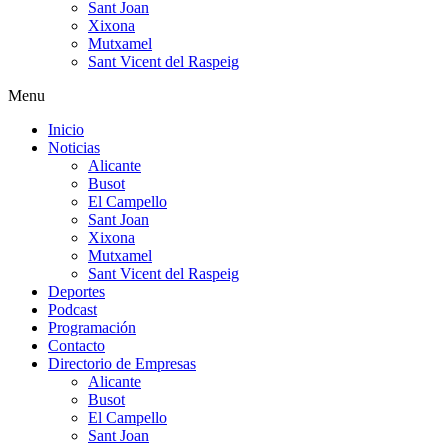
Sant Joan
Xixona
Mutxamel
Sant Vicent del Raspeig
Menu
Inicio
Noticias
Alicante
Busot
El Campello
Sant Joan
Xixona
Mutxamel
Sant Vicent del Raspeig
Deportes
Podcast
Programación
Contacto
Directorio de Empresas
Alicante
Busot
El Campello
Sant Joan