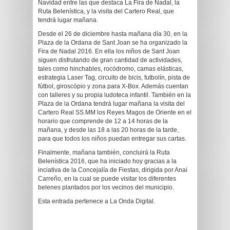
Navidad entre las que destaca La Fira de Nadal, la
Ruta Belenística, y la visita del Cartero Real, que
tendrá lugar mañana.
Desde el 26 de diciembre hasta mañana día 30, en la
Plaza de la Ordana de Sant Joan se ha organizado la
Fira de Nadal 2016. En ella los niños de Sant Joan
siguen disfrutando de gran cantidad de actividades,
tales como hinchables, rocódromo, camas elásticas,
estrategia Laser Tag, circuito de bicis, futbolín, pista de
fútbol, giroscópio y zona para X-Box. Además cuentan
con talleres y su propia ludoteca infantil. También en la
Plaza de la Ordana tendrá lugar mañana la visita del
Cartero Real SS.MM los Reyes Magos de Oriente en el
horario que comprende de 12 a 14 horas de la
mañana, y desde las 18 a las 20 horas de la tarde,
para que todos los niños puedan entregar sus cartas.
Finalmente, mañana también, concluirá la Ruta
Belenística 2016, que ha iniciado hoy gracias a la
inciativa de la Concejalía de Fiestas, dirigida por Anai
Carreño, en la cual se puede visitar los diferentes
belenes plantados por los vecinos del municipio.
Esta entrada pertenece a La Onda Digital.