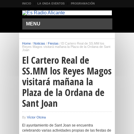
INICIO
LA ONDA EVENTOS
PROGRAMACIÓN
MENU
Home
/
Noticias
/
Fiestas
/
El Cartero Real de SS.MM los
Reyes Magos visitará mañana la Plaza de la Ordana de Sant
Joan
El Cartero Real de
SS.MM los Reyes Magos
visitará mañana la
Plaza de la Ordana de
Sant Joan
By
Víctor Olcina
El ayuntamiento de Sant Joan se encuentra
celebrando varias actividades propias de las fiestas de