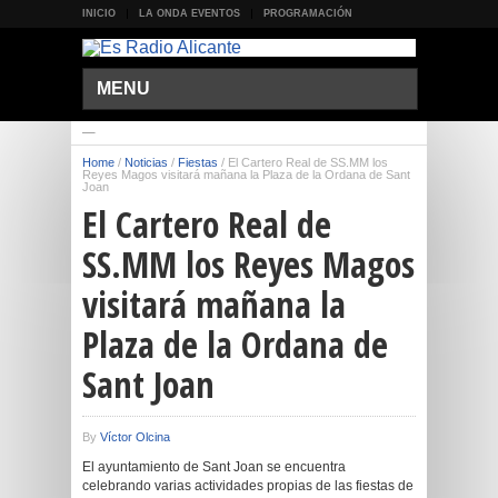
INICIO
LA ONDA EVENTOS
PROGRAMACIÓN
MENU
Home
/
Noticias
/
Fiestas
/
El Cartero Real de SS.MM los
Reyes Magos visitará mañana la Plaza de la Ordana de Sant
Joan
El Cartero Real de
SS.MM los Reyes Magos
visitará mañana la
Plaza de la Ordana de
Sant Joan
By
Víctor Olcina
El ayuntamiento de Sant Joan se encuentra
celebrando varias actividades propias de las fiestas de