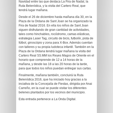
Navidad entre las que destaca La Fira de Nadal, la
Ruta Belenística, y la visita del Cartero Real, que
tendrá lugar mañana.
Desde el 26 de diciembre hasta mañana día 30, en la
Plaza de la Ordana de Sant Joan se ha organizado la
Fira de Nadal 2016. En ella los niños de Sant Joan
siguen disfrutando de gran cantidad de actividades,
tales como hinchables, rocódromo, camas elásticas,
estrategia Laser Tag, circuito de bicis, futbolín, pista de
fútbol, giroscópio y zona para X-Box. Además cuentan
con talleres y su propia ludoteca infantil. También en la
Plaza de la Ordana tendrá lugar mañana la visita del
Cartero Real SS.MM los Reyes Magos de Oriente en el
horario que comprende de 12 a 14 horas de la
mañana, y desde las 18 a las 20 horas de la tarde,
para que todos los niños puedan entregar sus cartas.
Finalmente, mañana también, concluirá la Ruta
Belenística 2016, que ha iniciado hoy gracias a la
inciativa de la Concejalía de Fiestas, dirigida por Anai
Carreño, en la cual se puede visitar los diferentes
belenes plantados por los vecinos del municipio.
Esta entrada pertenece a La Onda Digital.