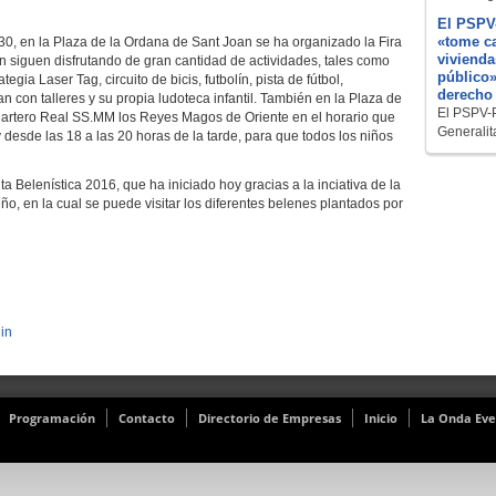
El PSPV
«tome ca
0, en la Plaza de la Ordana de Sant Joan se ha organizado la Fira
vivienda
n siguen disfrutando de gran cantidad de actividades, tales como
público»
gia Laser Tag, circuito de bicis, futbolín, pista de fútbol,
derecho 
 con talleres y su propia ludoteca infantil. También en la Plaza de
El PSPV-P
 Cartero Real SS.MM los Reyes Magos de Oriente en el horario que
Generalita
esde las 18 a las 20 horas de la tarde, para que todos los niños
 Belenística 2016, que ha iniciado hoy gracias a la inciativa de la
eño, en la cual se puede visitar los diferentes belenes plantados por
in
Programación
Contacto
Directorio de Empresas
Inicio
La Onda Eve