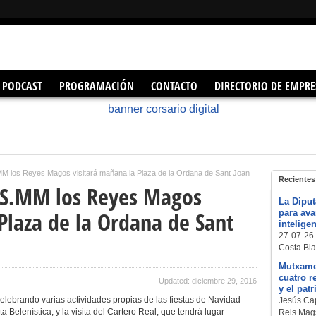
PODCAST
PROGRAMACIÓN
CONTACTO
DIRECTORIO DE EMPRE
MM los Reyes Magos visitará mañana la Plaza de la Ordana de Sant Joan
Recientes
 SS.MM los Reyes Magos
La Diput
Plaza de la Ordana de Sant
para ava
intelige
27-07-26.
Costa Bla
Mutxamel
cuatro r
Updated: diciembre 29, 2016
y el pat
lebrando varias actividades propias de las fiestas de Navidad
Jesús Cap
a Belenística, y la visita del Cartero Real, que tendrá lugar
Reis Mags