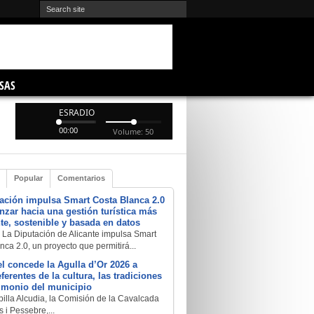
SAS
ESRADIO
00:00
Volume: 50
Popular
Comentarios
ación impulsa Smart Costa Blanca 2.0
nzar hacia una gestión turística más
nte, sostenible y basada en datos
 La Diputación de Alicante impulsa Smart
nca 2.0, un proyecto que permitirá...
 concede la Agulla d’Or 2026 a
eferentes de la cultura, las tradiciones
rimonio del municipio
illa Alcudia, la Comisión de la Cavalcada
 i Pessebre,...