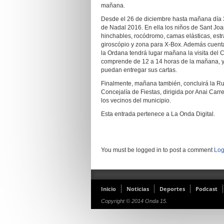
mañana.
Desde el 26 de diciembre hasta mañana día 3
de Nadal 2016. En ella los niños de Sant Joa
hinchables, rocódromo, camas elásticas, estrate
giroscópio y zona para X-Box. Además cuentan
la Ordana tendrá lugar mañana la visita del
comprende de 12 a 14 horas de la mañana, y d
puedan entregar sus cartas.
Finalmente, mañana también, concluirá la Ruta
Concejalía de Fiestas, dirigida por Anai Carr
los vecinos del municipio.
Esta entrada pertenece a La Onda Digital.
You must be logged in to post a comment
Log
Inicio
Noticias
Deportes
Podcast
Copyright © 2014 Onda 15.