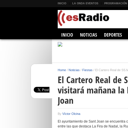
INICIO
LA ONDA EVENTOS
PROGRAMACIÓN
INICIO
NOTICIAS
DEPORTES
Home
/
Noticias
/
Fiestas
/
El Cartero Real de SS.
El Cartero Real de
visitará mañana la 
Joan
By
Víctor Olcina
El ayuntamiento de Sant Joan se encuentra ce
entre las que destaca La Fira de Nadal, la Rut