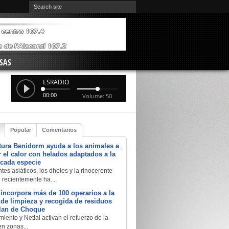
SAS
ESRADIO
00:00
Volume: 50
Popular
Comentarios
tura Benidorm ayuda a los animales a
 el calor con helados adaptados a la
 cada especie
tes asiáticos, los dholes y la rinoceronte
e recientemente ha...
 incorpora más de 100 operarios a la
a de limpieza y recogida de residuos
Plan de Choque
iento y Netial activan el refuerzo de la
en zonas...