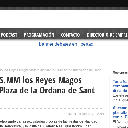
PODCAST
PROGRAMACIÓN
CONTACTO
DIRECTORIO DE EMPRE
MM los Reyes Magos visitará mañana la Plaza de la Ordana de Sant Joan
Recientes
 SS.MM los Reyes Magos
Terra Na
Plaza de la Ordana de Sant
combatir
dieta de
Los elefan
india, qu
Alicante
plantill
Updated: diciembre 29, 2016
con el 
lebrando varias actividades propias de las fiestas de Navidad
El Ayuntam
a Belenística, y la visita del Cartero Real, que tendrá lugar
limpieza 