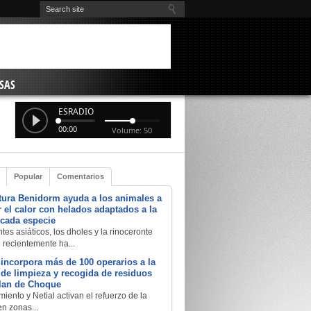
SAS
ESRADIO
00:00
Volume: 50
Popular
Comentarios
tura Benidorm ayuda a los animales a
 el calor con helados adaptados a la
 cada especie
tes asiáticos, los dholes y la rinoceronte
e recientemente ha...
 incorpora más de 100 operarios a la
a de limpieza y recogida de residuos
Plan de Choque
iento y Netial activan el refuerzo de la
en zonas...