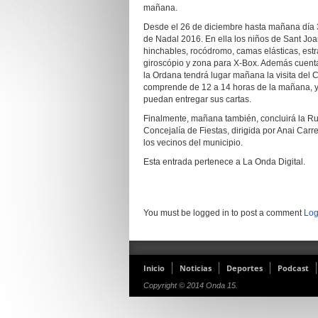
mañana.
Desde el 26 de diciembre hasta mañana día 3
de Nadal 2016. En ella los niños de Sant Joa
hinchables, rocódromo, camas elásticas, estrate
giroscópio y zona para X-Box. Además cuentan
la Ordana tendrá lugar mañana la visita del
comprende de 12 a 14 horas de la mañana, y d
puedan entregar sus cartas.
Finalmente, mañana también, concluirá la Ruta
Concejalía de Fiestas, dirigida por Anai Carr
los vecinos del municipio.
Esta entrada pertenece a La Onda Digital.
You must be logged in to post a comment
Log
Inicio
Noticias
Deportes
Podcast
Copyright © 2014 Onda 15.