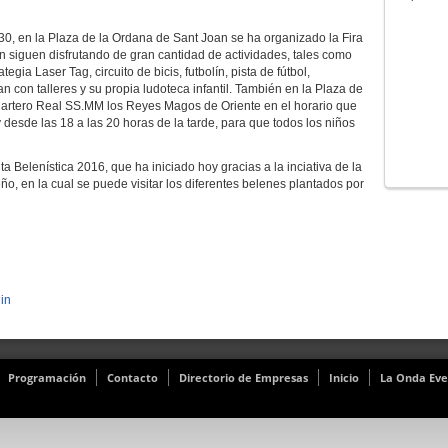
0, en la Plaza de la Ordana de Sant Joan se ha organizado la Fira
n siguen disfrutando de gran cantidad de actividades, tales como
gia Laser Tag, circuito de bicis, futbolín, pista de fútbol,
 con talleres y su propia ludoteca infantil. También en la Plaza de
 Cartero Real SS.MM los Reyes Magos de Oriente en el horario que
esde las 18 a las 20 horas de la tarde, para que todos los niños
 Belenística 2016, que ha iniciado hoy gracias a la inciativa de la
eño, en la cual se puede visitar los diferentes belenes plantados por
in
Programación
Contacto
Directorio de Empresas
Inicio
La Onda Eve