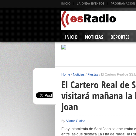
INICIO
LA ONDA EVENTOS
PROGRAMACIÓN
INICIO
NOTICIAS
DEPORTES
Home
/
Noticias
/
Fiestas
/
El Cartero Real de SS.
El Cartero Real de
visitará mañana la 
Joan
By
Víctor Olcina
El ayuntamiento de Sant Joan se encuentra ce
entre las que destaca La Fira de Nadal, la Rut