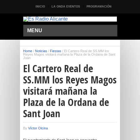
INICIO
LA ONDA EVENTOS
PROGRAMACIÓN
MENU
Home
/
Noticias
/
Fiestas
/
El Cartero Real de SS.MM los
Reyes Magos visitará mañana la Plaza de la Ordana de Sant
Joan
El Cartero Real de
SS.MM los Reyes Magos
visitará mañana la
Plaza de la Ordana de
Sant Joan
By
Víctor Olcina