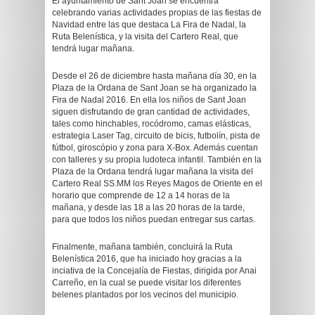
El ayuntamiento de Sant Joan se encuentra
celebrando varias actividades propias de las fiestas de
Navidad entre las que destaca La Fira de Nadal, la
Ruta Belenística, y la visita del Cartero Real, que
tendrá lugar mañana.
Desde el 26 de diciembre hasta mañana día 30, en la
Plaza de la Ordana de Sant Joan se ha organizado la
Fira de Nadal 2016. En ella los niños de Sant Joan
siguen disfrutando de gran cantidad de actividades,
tales como hinchables, rocódromo, camas elásticas,
estrategia Laser Tag, circuito de bicis, futbolín, pista de
fútbol, giroscópio y zona para X-Box. Además cuentan
con talleres y su propia ludoteca infantil. También en la
Plaza de la Ordana tendrá lugar mañana la visita del
Cartero Real SS.MM los Reyes Magos de Oriente en el
horario que comprende de 12 a 14 horas de la
mañana, y desde las 18 a las 20 horas de la tarde,
para que todos los niños puedan entregar sus cartas.
Finalmente, mañana también, concluirá la Ruta
Belenística 2016, que ha iniciado hoy gracias a la
inciativa de la Concejalía de Fiestas, dirigida por Anai
Carreño, en la cual se puede visitar los diferentes
belenes plantados por los vecinos del municipio.