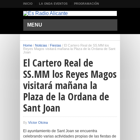
INICIO
LA ONDA EVENTOS
PROGRAMACIÓN
MENU
Home
/
Noticias
/
Fiestas
/
El Cartero Real de SS.MM los
Reyes Magos visitará mañana la Plaza de la Ordana de Sant
Joan
El Cartero Real de
SS.MM los Reyes Magos
visitará mañana la
Plaza de la Ordana de
Sant Joan
By
Víctor Olcina
El ayuntamiento de Sant Joan se encuentra
celebrando varias actividades propias de las fiestas de