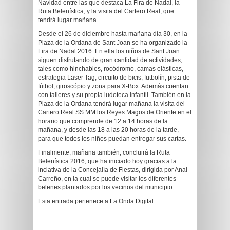
Navidad entre las que destaca La Fira de Nadal, la
Ruta Belenística, y la visita del Cartero Real, que
tendrá lugar mañana.
Desde el 26 de diciembre hasta mañana día 30, en la
Plaza de la Ordana de Sant Joan se ha organizado la
Fira de Nadal 2016. En ella los niños de Sant Joan
siguen disfrutando de gran cantidad de actividades,
tales como hinchables, rocódromo, camas elásticas,
estrategia Laser Tag, circuito de bicis, futbolín, pista de
fútbol, giroscópio y zona para X-Box. Además cuentan
con talleres y su propia ludoteca infantil. También en la
Plaza de la Ordana tendrá lugar mañana la visita del
Cartero Real SS.MM los Reyes Magos de Oriente en el
horario que comprende de 12 a 14 horas de la
mañana, y desde las 18 a las 20 horas de la tarde,
para que todos los niños puedan entregar sus cartas.
Finalmente, mañana también, concluirá la Ruta
Belenística 2016, que ha iniciado hoy gracias a la
inciativa de la Concejalía de Fiestas, dirigida por Anai
Carreño, en la cual se puede visitar los diferentes
belenes plantados por los vecinos del municipio.
Esta entrada pertenece a La Onda Digital.