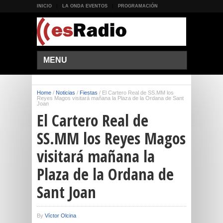
INICIO
LA ONDA EVENTOS
PROGRAMACIÓN
MENU
Home
/
Noticias
/
Fiestas
/
El Cartero Real de SS.MM los
Reyes Magos visitará mañana la Plaza de la Ordana de Sant
Joan
El Cartero Real de
SS.MM los Reyes Magos
visitará mañana la
Plaza de la Ordana de
Sant Joan
By
Víctor Olcina