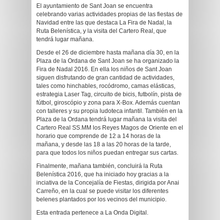
El ayuntamiento de Sant Joan se encuentra
celebrando varias actividades propias de las fiestas de
Navidad entre las que destaca La Fira de Nadal, la
Ruta Belenística, y la visita del Cartero Real, que
tendrá lugar mañana.
Desde el 26 de diciembre hasta mañana día 30, en la
Plaza de la Ordana de Sant Joan se ha organizado la
Fira de Nadal 2016. En ella los niños de Sant Joan
siguen disfrutando de gran cantidad de actividades,
tales como hinchables, rocódromo, camas elásticas,
estrategia Laser Tag, circuito de bicis, futbolín, pista de
fútbol, giroscópio y zona para X-Box. Además cuentan
con talleres y su propia ludoteca infantil. También en la
Plaza de la Ordana tendrá lugar mañana la visita del
Cartero Real SS.MM los Reyes Magos de Oriente en el
horario que comprende de 12 a 14 horas de la
mañana, y desde las 18 a las 20 horas de la tarde,
para que todos los niños puedan entregar sus cartas.
Finalmente, mañana también, concluirá la Ruta
Belenística 2016, que ha iniciado hoy gracias a la
inciativa de la Concejalía de Fiestas, dirigida por Anai
Carreño, en la cual se puede visitar los diferentes
belenes plantados por los vecinos del municipio.
Esta entrada pertenece a La Onda Digital.