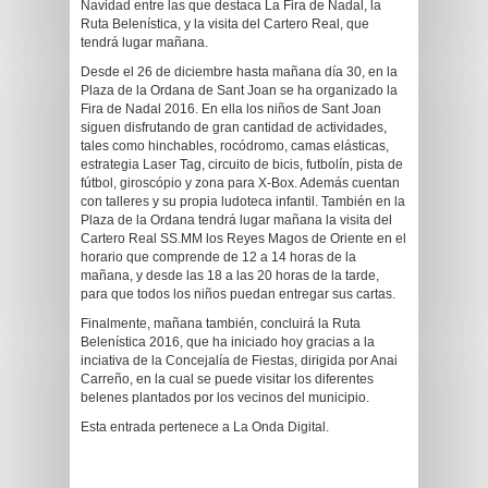
Navidad entre las que destaca La Fira de Nadal, la
Ruta Belenística, y la visita del Cartero Real, que
tendrá lugar mañana.
Desde el 26 de diciembre hasta mañana día 30, en la
Plaza de la Ordana de Sant Joan se ha organizado la
Fira de Nadal 2016. En ella los niños de Sant Joan
siguen disfrutando de gran cantidad de actividades,
tales como hinchables, rocódromo, camas elásticas,
estrategia Laser Tag, circuito de bicis, futbolín, pista de
fútbol, giroscópio y zona para X-Box. Además cuentan
con talleres y su propia ludoteca infantil. También en la
Plaza de la Ordana tendrá lugar mañana la visita del
Cartero Real SS.MM los Reyes Magos de Oriente en el
horario que comprende de 12 a 14 horas de la
mañana, y desde las 18 a las 20 horas de la tarde,
para que todos los niños puedan entregar sus cartas.
Finalmente, mañana también, concluirá la Ruta
Belenística 2016, que ha iniciado hoy gracias a la
inciativa de la Concejalía de Fiestas, dirigida por Anai
Carreño, en la cual se puede visitar los diferentes
belenes plantados por los vecinos del municipio.
Esta entrada pertenece a La Onda Digital.