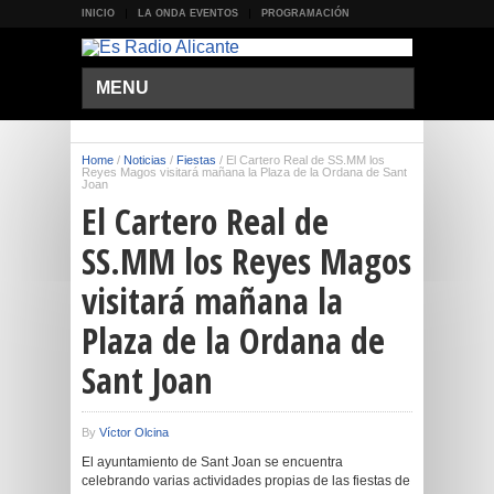
INICIO
LA ONDA EVENTOS
PROGRAMACIÓN
MENU
Home
/
Noticias
/
Fiestas
/
El Cartero Real de SS.MM los
Reyes Magos visitará mañana la Plaza de la Ordana de Sant
Joan
El Cartero Real de
SS.MM los Reyes Magos
visitará mañana la
Plaza de la Ordana de
Sant Joan
By
Víctor Olcina
El ayuntamiento de Sant Joan se encuentra
celebrando varias actividades propias de las fiestas de