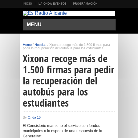
INICIO
LA ONDA EVENTOS
PROGRAMACIÓN
MENU
Home
/
Noticias
/
Xixona recoge más de 1.500 firmas para
pedir la recuperación del autobús para los estudiantes
Xixona recoge más de
1.500 firmas para pedir
la recuperación del
autobús para los
estudiantes
By
Onda 15
El Consistorio mantiene el servicio con fondos
municipales a la espera de una respuesta de la
Generalitat