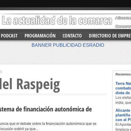
PODCAST
PROGRAMACIÓN
CONTACTO
DIRECTORIO DE EMPRE
2)
Recientes
del Raspeig
Terra Na
combatir
dieta de
Los elefan
india, qu
istema de financiación autonómica de
Alicante
plantill
con el 
ncia que el debate sobre la financiación autonómica que se
El Ayuntam
scusión estéril ya que...
limpieza 