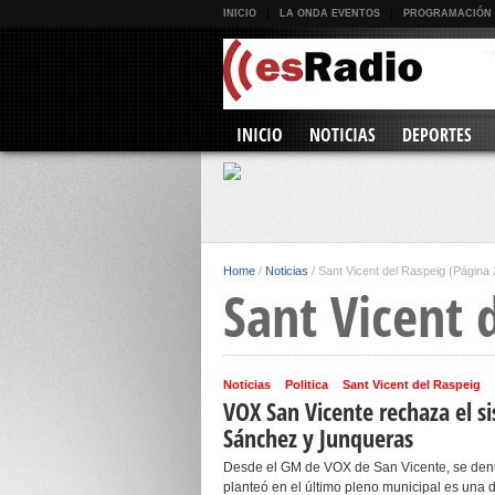
INICIO
LA ONDA EVENTOS
PROGRAMACIÓN
INICIO
NOTICIAS
DEPORTES
Home
/
Noticias
/
Sant Vicent del Raspeig
(Página 
Sant Vicent 
Noticias
Politica
Sant Vicent del Raspeig
VOX San Vicente rechaza el s
Sánchez y Junqueras
Desde el GM de VOX de San Vicente, se denu
planteó en el último pleno municipal es una di