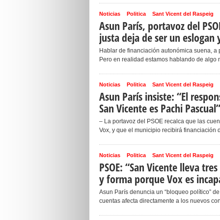
Noticias
Politica
Sant Vicent del Raspeig
Asun París, portavoz del PSO
justa deja de ser un eslogan
Hablar de financiación autonómica suena, a p
Pero en realidad estamos hablando de algo muy
Noticias
Politica
Sant Vicent del Raspeig
Asun París insiste: “El respo
San Vicente es Pachi Pascual
– La portavoz del PSOE recalca que las cue
Vox, y que el municipio recibirá financiación 
Noticias
Politica
Sant Vicent del Raspeig
PSOE: “San Vicente lleva tre
y forma porque Vox es incapa
Asun París denuncia un “bloqueo político” de
cuentas afecta directamente a los nuevos c