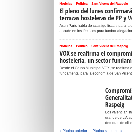
Noticias
Politica
Sant Vicent del Raspeig
El pleno del lunes confirmará 
terrazas hosteleras de PP y 
Asun París habla de «castigo fiscal» para la
escude en los técnicos para tumbar alegacione
Noticias
Politica
Sant Vicent del Raspeig
VOX se reafirma el compromi
hostelería, un sector fundam
Desde el Grupo Municipal VOX, se reafirma e
fundamental para la economía de San Vicente 
Compromís
Generalita
Raspeig
Los valencianis
grande de L’Alac
demoras de citas 
« Página anterior
—
Página siguiente »