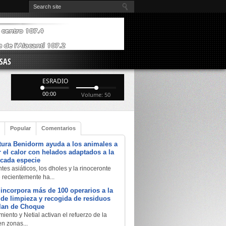
SAS
ESRADIO
00:00
Volume: 50
Popular
Comentarios
tura Benidorm ayuda a los animales a
 el calor con helados adaptados a la
 cada especie
tes asiáticos, los dholes y la rinoceronte
e recientemente ha...
 incorpora más de 100 operarios a la
a de limpieza y recogida de residuos
Plan de Choque
iento y Netial activan el refuerzo de la
en zonas...